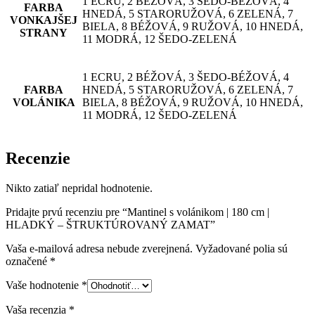
1 ECRU, 2 BÉŽOVÁ, 3 ŠEDO-BÉŽOVÁ, 4
FARBA
HNEDÁ, 5 STARORUŽOVÁ, 6 ZELENÁ, 7
VONKAJŠEJ
BIELA, 8 BÉŽOVÁ, 9 RUŽOVÁ, 10 HNEDÁ,
STRANY
11 MODRÁ, 12 ŠEDO-ZELENÁ
1 ECRU, 2 BÉŽOVÁ, 3 ŠEDO-BÉŽOVÁ, 4
FARBA
HNEDÁ, 5 STARORUŽOVÁ, 6 ZELENÁ, 7
VOLÁNIKA
BIELA, 8 BÉŽOVÁ, 9 RUŽOVÁ, 10 HNEDÁ,
11 MODRÁ, 12 ŠEDO-ZELENÁ
Recenzie
Nikto zatiaľ nepridal hodnotenie.
Pridajte prvú recenziu pre “Mantinel s volánikom | 180 cm |
HLADKÝ – ŠTRUKTÚROVANÝ ZAMAT”
Vaša e-mailová adresa nebude zverejnená.
Vyžadované polia sú
označené
*
Vaše hodnotenie
*
Vaša recenzia
*