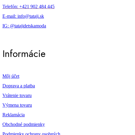
Telefón: +421 902 484 445
E-mail: info@tataji.sk
IG: @tatajidetskamoda
Informácie
Môj účet
Doprava a platba
Vrátenie tovaru
Výmena tovaru
Reklamácia
Obchodné podmienky
Podmienky ochrany osobných