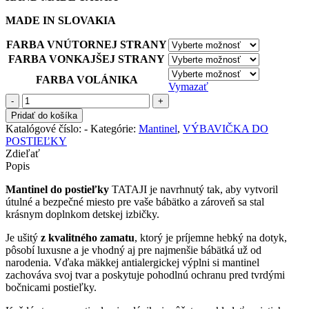
MADE IN SLOVAKIA
FARBA VNÚTORNEJ STRANY
FARBA VONKAJŠEJ STRANY
FARBA VOLÁNIKA
Vymazať
množstvo
Mantinel
Pridať do košíka
s
Katalógové číslo:
-
Kategórie:
Mantinel
,
VÝBAVIČKA DO
volánikom
POSTIEĽKY
|
Zdieľať
180
Popis
cm
|
Mantinel do postieľky
TATAJI je navrhnutý tak, aby vytvoril
HLADKÝ
útulné a bezpečné miesto pre vaše bábätko a zároveň sa stal
-
krásnym doplnkom detskej izbičky.
ŠTRUKTÚROVANÝ
ZAMAT
Je ušitý
z kvalitného zamatu
, ktorý je príjemne hebký na dotyk,
pôsobí luxusne a je vhodný aj pre najmenšie bábätká už od
narodenia. Vďaka mäkkej antialergickej výplni si mantinel
zachováva svoj tvar a poskytuje pohodlnú ochranu pred tvrdými
bočnicami postieľky.