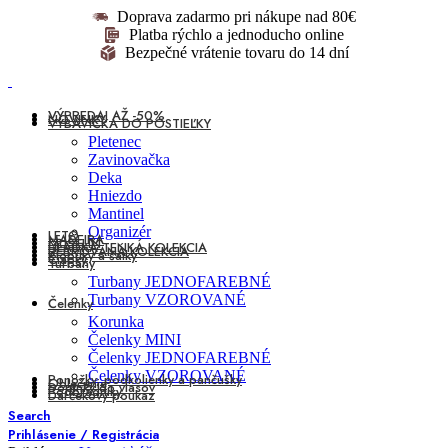
Doprava zadarmo pri nákupe nad 80€
Platba rýchlo a jednoducho online
Bezpečné vrátenie tovaru do 14 dní
VÝPREDAJ AŽ -50%
NOVINKY
VÝBAVIČKA DO POSTIEĽKY
Pletenec
Zavinovačka
Deka
Hniezdo
Mantinel
Organizér
LETO
MADEIRA
MUŠELÍN
HLADKÁ TENKÁ KOLEKCIA
REBROVANÁ KOLEKCIA
Klobúky a šatky
Čiapky
Turbany
Turbany JEDNOFAREBNÉ
Turbany VZOROVANÉ
Čelenky
Korunka
Čelenky MINI
Čelenky JEDNOFAREBNÉ
Čelenky VZOROVANÉ
Ponožky, podkolienky a pančušky
Oblečenie
Doplnky do vlasov
Podbradníky
Darčekový poukaz
Search
Prihlásenie / Registrácia