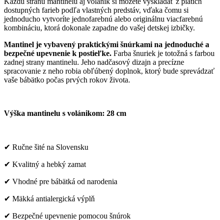
Každú stranu mantinelu aj volánik si môžete vyskladať z piatich
dostupných farieb podľa vlastných predstáv, vďaka čomu si
jednoducho vytvoríte jednofarebnú alebo originálnu viacfarebnú
kombináciu, ktorá dokonale zapadne do vašej detskej izbičky.
Mantinel je vybavený praktickými šnúrkami na jednoduché a
bezpečné upevnenie k postieľke.
Farba šnuriek je totožná s farbou
zadnej strany mantinelu. Jeho nadčasový dizajn a precízne
spracovanie z neho robia obľúbený doplnok, ktorý bude sprevádzať
vaše bábätko počas prvých rokov života.
Výška mantinelu s volánikom: 28 cm
✔ Ručne šité na Slovensku
✔ Kvalitný a hebký zamat
✔ Vhodné pre bábätká od narodenia
✔ Mäkká antialergická výplň
✔ Bezpečné upevnenie pomocou šnúrok