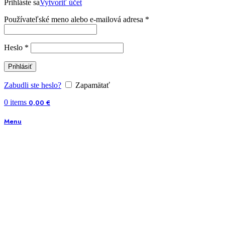
Prihláste sa
Vytvoriť účet
Používateľské meno alebo e-mailová adresa
*
Heslo
*
Prihlásiť
Zabudli ste heslo?
Zapamätať
0
items
0,00
€
Menu