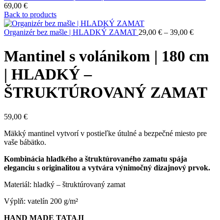
69,00
€
Back to products
Organizér bez mašle | HLADKÝ ZAMAT
29,00
€
–
39,00
€
Mantinel s volánikom | 180 cm
| HLADKÝ –
ŠTRUKTÚROVANÝ ZAMAT
59,00
€
Mäkký mantinel vytvorí v postieľke útulné a bezpečné miesto pre
vaše bábätko.
Kombinácia hladkého a štruktúrovaného zamatu spája
eleganciu s originalitou a vytvára výnimočný dizajnový prvok.
Materiál: hladký – štruktúrovaný zamat
Výplň: vatelín 200 g/m²
HAND MADE TATAJI