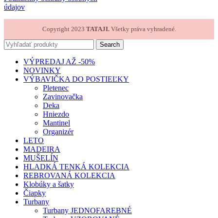
údajov
Copyright 2023
TATAJI.
Všetky práva vyhradené.
Search
VÝPREDAJ AŽ -50%
NOVINKY
VÝBAVIČKA DO POSTIEĽKY
Pletenec
Zavinovačka
Deka
Hniezdo
Mantinel
Organizér
LETO
MADEIRA
MUŠELÍN
HLADKÁ TENKÁ KOLEKCIA
REBROVANÁ KOLEKCIA
Klobúky a šatky
Čiapky
Turbany
Turbany JEDNOFAREBNÉ