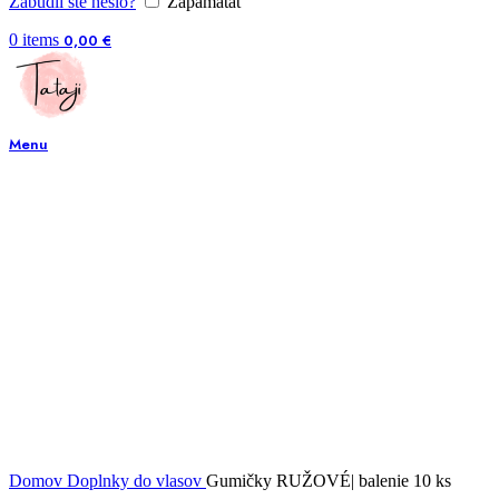
Zabudli ste heslo?
Zapamätať
0
items
0,00
€
Menu
VYPREDANÉ
Zväčšiť obrázok
Domov
Doplnky do vlasov
Gumičky RUŽOVÉ| balenie 10 ks