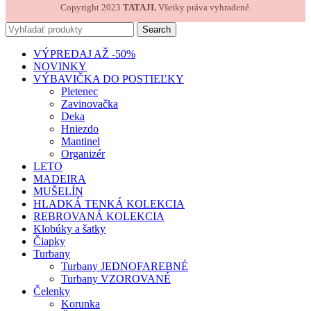
Copyright 2023
TATAJI.
Všetky práva vyhradené.
Search
VÝPREDAJ AŽ -50%
NOVINKY
VÝBAVIČKA DO POSTIEĽKY
Pletenec
Zavinovačka
Deka
Hniezdo
Mantinel
Organizér
LETO
MADEIRA
MUŠELÍN
HLADKÁ TENKÁ KOLEKCIA
REBROVANÁ KOLEKCIA
Klobúky a šatky
Čiapky
Turbany
Turbany JEDNOFAREBNÉ
Turbany VZOROVANÉ
Čelenky
Korunka