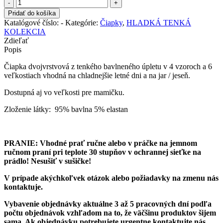
množstvo
Čiapka
Pridať do košíka
dvojvrstvová
Katalógové číslo:
-
Kategórie:
Čiapky
,
HLADKÁ TENKÁ
-
KOLEKCIA
PIVÓNIE
Zdieľať
-
Popis
tenký
úplet
Čiapka dvojvrstvová z tenkého bavlneného úpletu v 4 vzoroch a 6
veľkostiach vhodná na chladnejšie letné dni a na jar / jeseň.
Dostupná aj vo veľkosti pre mamičku.
Zloženie látky: 95% bavlna 5% elastan
PRANIE: Vhodné prať ručne alebo v práčke na jemnom
ručnom praní pri teplote 30 stupňov v ochrannej sieťke na
prádlo! Nesušiť v sušičke!
V prípade akýchkoľvek otázok alebo požiadavky na zmenu nás
kontaktuje.
Vybavenie objednávky aktuálne 3 až 5 pracovných dní podľa
počtu objednávok vzhľadom na to, že väčšinu produktov šijem
sama.
Ak objednávku potrebujete urgentne kontaktujte nás.