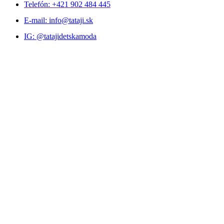
Telefón: +421 902 484 445
E-mail: info@tataji.sk
IG: @tatajidetskamoda