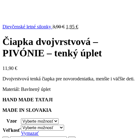
Original
Current
Dievčenské letné silonky
3,90
€
1,95
€
price
price
was:
is:
Čiapka dvojvrstvová –
3,90 €.
1,95 €.
PIVÓNIE – tenký úplet
11,90
€
Dvojvrstvová tenká čiapka pre novorodeniatka, menšie i väčšie deti.
Materiál: Bavlnený úplet
HAND MADE TATAJI
MADE IN SLOVAKIA
Vzor
Veľkosť
Vymazať