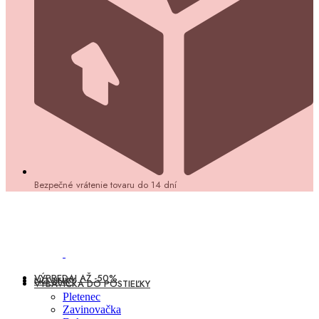
Bezpečné vrátenie tovaru do 14 dní
VÝPREDAJ AŽ -50%
NOVINKY
VÝBAVIČKA DO POSTIEĽKY
Pletenec
Zavinovačka