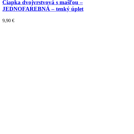
Čiapka dvojvrstvová s mašľou –
JEDNOFAREBNÁ – tenký úplet
9,90
€