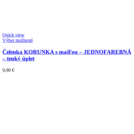
Quick view
Výber možností
Čelenka KORUNKA s mašľou – JEDNOFAREBNÁ
– tenký úplet
9,90
€