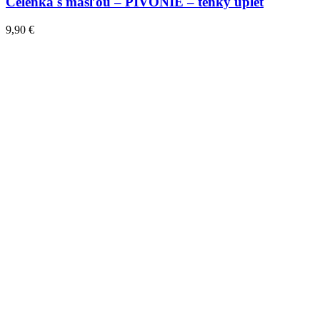
Čelenka s mašľou – PIVÓNIE – tenký úplet
9,90
€