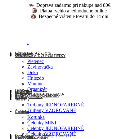
Doprava zadarmo pri nákupe nad 80€
Platba rýchlo a jednoducho online
Bezpečné vrátenie tovaru do 14 dní
VÝPREDAJ AŽ -50%
NOVINKY
VÝBAVIČKA DO POSTIEĽKY
Pletenec
Zavinovačka
Deka
Hniezdo
Mantinel
Organizér
LETO
MADEIRA
MUŠELÍN
HLADKÁ TENKÁ KOLEKCIA
REBROVANÁ KOLEKCIA
Klobúky a šatky
Čiapky
Turbany
Turbany JEDNOFAREBNÉ
Turbany VZOROVANÉ
Čelenky
Korunka
Čelenky MINI
Čelenky JEDNOFAREBNÉ
Čelenky VZOROVANÉ
Ponožky, podkolienky a pančušky
Oblečenie
Doplnky do vlasov
Podbradníky