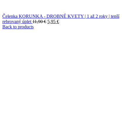
Čelenka KORUNKA - DROBNÉ KVETY | 1 až 2 roky | tenší
Original
Current
rebrovaný úplet
11,90
€
5,95
€
price
price
Back to products
was:
is:
11,90 €.
5,95 €.