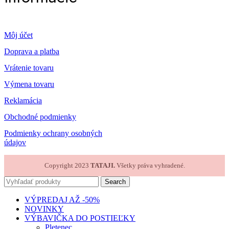
Môj účet
Doprava a platba
Vrátenie tovaru
Výmena tovaru
Reklamácia
Obchodné podmienky
Podmienky ochrany osobných
údajov
Copyright 2023
TATAJI.
Všetky práva vyhradené.
Search
VÝPREDAJ AŽ -50%
NOVINKY
VÝBAVIČKA DO POSTIEĽKY
Pletenec