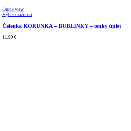
Quick view
Výber možností
Čelenka KORUNKA – BUBLINKY – tenký úplet
11,90
€