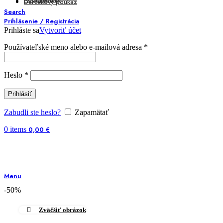
Darčekový poukaz
Search
Prihlásenie / Registrácia
Prihláste sa
Vytvoriť účet
Používateľské meno alebo e-mailová adresa
*
Heslo
*
Prihlásiť
Zabudli ste heslo?
Zapamätať
0
items
0,00
€
Menu
-50%
Zväčšiť obrázok