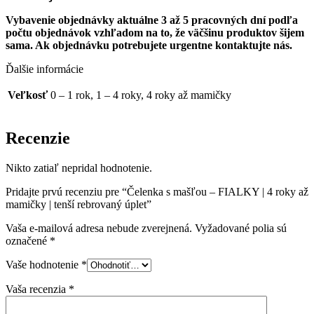
Vybavenie objednávky aktuálne 3 až 5 pracovných dní podľa
počtu objednávok vzhľadom na to, že väčšinu produktov šijem
sama.
Ak objednávku potrebujete urgentne kontaktujte nás.
Ďalšie informácie
Veľkosť
0 – 1 rok, 1 – 4 roky, 4 roky až mamičky
Recenzie
Nikto zatiaľ nepridal hodnotenie.
Pridajte prvú recenziu pre “Čelenka s mašľou – FIALKY | 4 roky až
mamičky | tenší rebrovaný úplet”
Vaša e-mailová adresa nebude zverejnená.
Vyžadované polia sú
označené
*
Vaše hodnotenie
*
Vaša recenzia
*