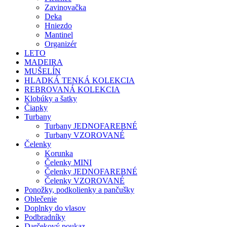
Zavinovačka
Deka
Hniezdo
Mantinel
Organizér
LETO
MADEIRA
MUŠELÍN
HLADKÁ TENKÁ KOLEKCIA
REBROVANÁ KOLEKCIA
Klobúky a šatky
Čiapky
Turbany
Turbany JEDNOFAREBNÉ
Turbany VZOROVANÉ
Čelenky
Korunka
Čelenky MINI
Čelenky JEDNOFAREBNÉ
Čelenky VZOROVANÉ
Ponožky, podkolienky a pančušky
Oblečenie
Doplnky do vlasov
Podbradníky
Darčekový poukaz