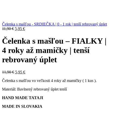
Čelenka s mašľou - SRDIEČKA | 0 - 1 rok | tenší rebrovaný úplet
Original
Current
11,90
€
5,95
€
price
price
was:
is:
Čelenka s mašľou – FIALKY |
11,90 €.
5,95 €.
4 roky až mamičky | tenší
rebrovaný úplet
Original
Current
11,90
€
5,95
€
price
price
Čelenka s mašľou vo veľkosti 4 roky až mamičky ( 1 kus ).
was:
is:
11,90 €.
5,95 €.
Materiál: Bavlnený rebrovaný úplet tenší
HAND MADE TATAJI
MADE IN SLOVAKIA