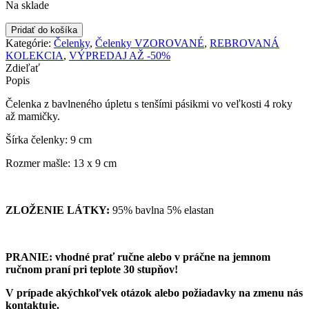
Na sklade
množstvo
Pridať do košíka
Čelenka
Kategórie:
Čelenky
,
Čelenky VZOROVANÉ
,
REBROVANÁ
s
KOLEKCIA
,
VÝPREDAJ AŽ -50%
mašľou
Zdieľať
-
Popis
FIALKY
|
Čelenka z bavlneného úpletu s tenšími pásikmi vo veľkosti 4 roky
4
až mamičky.
roky
až
Šírka čelenky: 9 cm
mamičky
Rozmer mašle: 13 x 9 cm
|
tenší
rebrovaný
úplet
ZLOŽENIE LÁTKY:
95% bavlna 5% elastan
PRANIE: vhodné prať ručne alebo v práčne na jemnom
ručnom praní pri teplote 30 stupňov!
V prípade akýchkoľvek otázok alebo požiadavky na zmenu nás
kontaktuje.