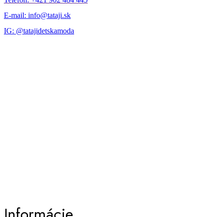
E-mail: info@tataji.sk
IG: @tatajidetskamoda
Informácie