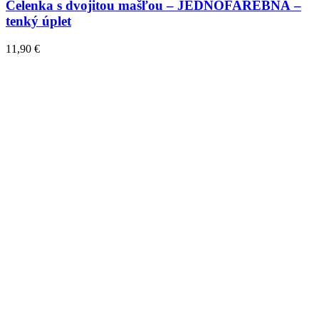
Čelenka s dvojitou mašľou – JEDNOFAREBNÁ –
tenký úplet
11,90
€