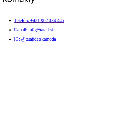
Telefón: +421 902 484 445
E-mail: info@tataji.sk
IG: @tatajidetskamoda