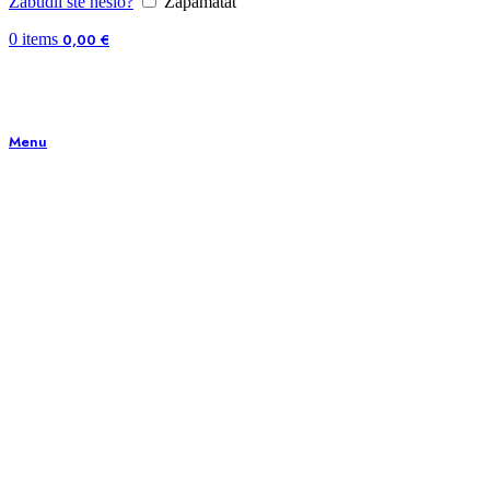
Zabudli ste heslo?
Zapamätať
0
items
0,00
€
Menu
Zväčšiť obrázok