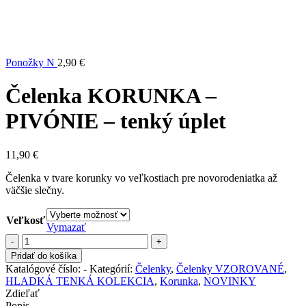
Ponožky N
2,90
€
Čelenka KORUNKA –
PIVÓNIE – tenký úplet
11,90
€
Čelenka v tvare korunky vo veľkostiach pre novorodeniatka až
väčšie slečny.
Veľkosť
Vymazať
množstvo
Čelenka
Pridať do košíka
KORUNKA
Katalógové číslo:
-
Kategórií:
Čelenky
,
Čelenky VZOROVANÉ
,
-
HLADKÁ TENKÁ KOLEKCIA
,
Korunka
,
NOVINKY
PIVÓNIE
Zdieľať
-
Popis