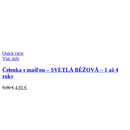
Quick view
Viac info
Čelenka s mašľou – SVETLÁ BÉŽOVÁ – 1 až 4
roky
Original
Current
9,90
€
4,95
€
price
price
was:
is:
9,90 €.
4,95 €.