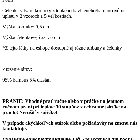
tenký
úplet
Čelenka v tvare korunky z tenkého bavlneného/bambusového
úpletu v 2 vzoroch a 5 veľkostiach.
Výška korunky: 9,5 cm
Výška čelenkovej časti: 6 cm
*Z tejto látky na eshope dostupné aj rôzne turbany a čelenky.
Zloženie látky:
95% bambus 5% elastan
PRANIE: Vhodné prať ručne alebo v práčke na jemnom
ručnom praní pri teplote 30 stupňov v ochrannej sieťke na
prádlo! Nesušiť v sušičke!
V prípade akýchkoľvek otázok alebo požiadavky na zmenu nás
kontaktuje.
Vybavenie objednávky aktuálne 3 až 5 pracovných dní podľa