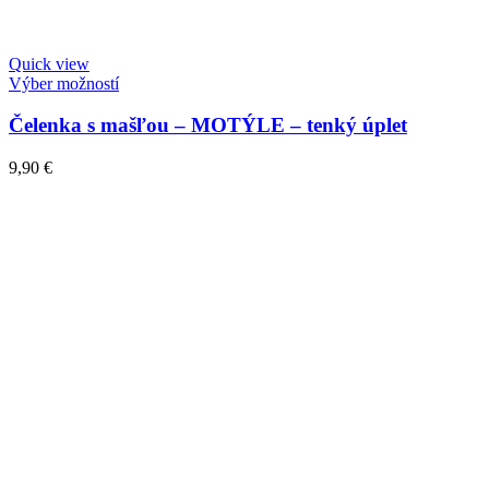
Quick view
Výber možností
Čelenka s mašľou – MOTÝLE – tenký úplet
9,90
€