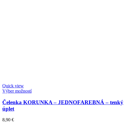
Quick view
Výber možností
Čelenka KORUNKA – JEDNOFAREBNÁ – tenký
úplet
8,90
€