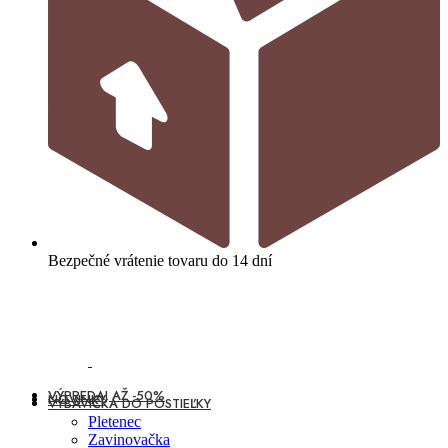
Bezpečné vrátenie tovaru do 14 dní
VÝPREDAJ AŽ -50%
NOVINKY
VÝBAVIČKA DO POSTIEĽKY
Pletenec
Zavinovačka