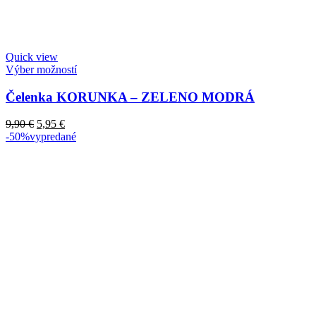
Quick view
Výber možností
Čelenka KORUNKA – ZELENO MODRÁ
Original
Current
9,90
€
5,95
€
price
price
-50%
vypredané
was:
is:
9,90 €.
5,95 €.