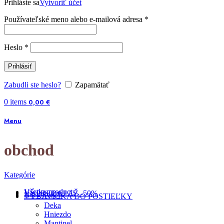
Prihláste sa
Vytvoriť účet
Používateľské meno alebo e-mailová adresa
*
Heslo
*
Prihlásiť
Zabudli ste heslo?
Zapamätať
0
items
0,00
€
Menu
obchod
Kategórie
Všetko
products
VÝPREDAJ AŽ -50%
NOVINKY
VÝBAVIČKA DO POSTIEĽKY
Deka
Hniezdo
Mantinel