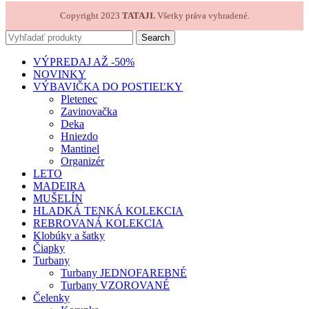
Copyright 2023
TATAJI.
Všetky práva vyhradené.
Search
VÝPREDAJ AŽ -50%
NOVINKY
VÝBAVIČKA DO POSTIEĽKY
Pletenec
Zavinovačka
Deka
Hniezdo
Mantinel
Organizér
LETO
MADEIRA
MUŠELÍN
HLADKÁ TENKÁ KOLEKCIA
REBROVANÁ KOLEKCIA
Klobúky a šatky
Čiapky
Turbany
Turbany JEDNOFAREBNÉ
Turbany VZOROVANÉ
Čelenky