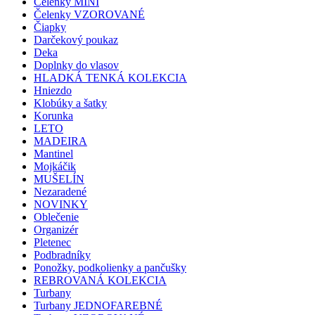
Čelenky MINI
Čelenky VZOROVANÉ
Čiapky
Darčekový poukaz
Deka
Doplnky do vlasov
HLADKÁ TENKÁ KOLEKCIA
Hniezdo
Klobúky a šatky
Korunka
LETO
MADEIRA
Mantinel
Mojkáčik
MUŠELÍN
Nezaradené
NOVINKY
Oblečenie
Organizér
Pletenec
Podbradníky
Ponožky, podkolienky a pančušky
REBROVANÁ KOLEKCIA
Turbany
Turbany JEDNOFAREBNÉ