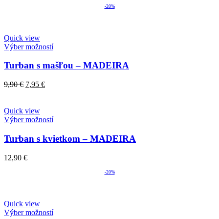
price
price
-20%
was:
is:
9,90 €.
7,95 €.
Quick view
Výber možností
Turban s mašľou – MADEIRA
Original
Current
9,90
€
7,95
€
price
price
was:
is:
9,90 €.
7,95 €.
Quick view
Výber možností
Turban s kvietkom – MADEIRA
12,90
€
-20%
Quick view
Výber možností