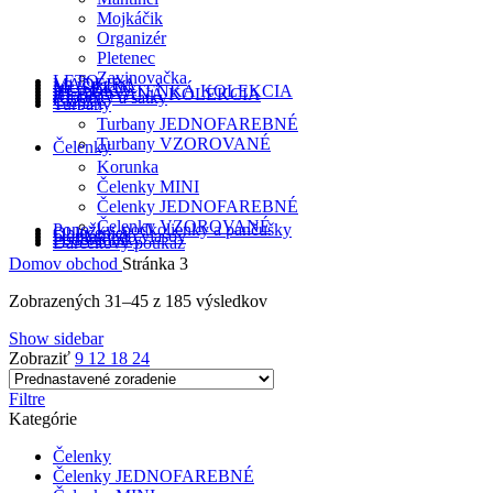
Mojkáčik
Organizér
Pletenec
Zavinovačka
LETO
MADEIRA
MUŠELÍN
HLADKÁ TENKÁ KOLEKCIA
REBROVANÁ KOLEKCIA
Klobúky a šatky
Čiapky
Turbany
Turbany JEDNOFAREBNÉ
Turbany VZOROVANÉ
Čelenky
Korunka
Čelenky MINI
Čelenky JEDNOFAREBNÉ
Čelenky VZOROVANÉ
Ponožky, podkolienky a pančušky
Oblečenie
Doplnky do vlasov
Podbradníky
Darčekový poukaz
Domov
obchod
Stránka 3
Zobrazených 31–45 z 185 výsledkov
Show sidebar
Zobraziť
9
12
18
24
Filtre
Kategórie
Čelenky
Čelenky JEDNOFAREBNÉ