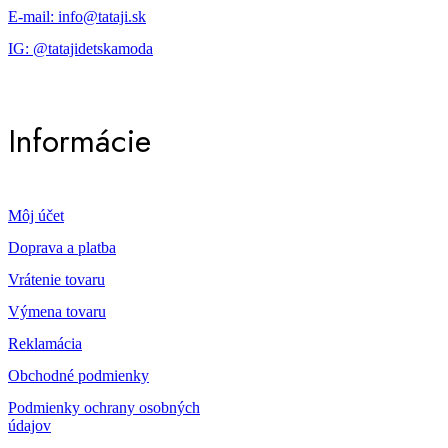
E-mail: info@tataji.sk
IG: @tatajidetskamoda
Informácie
Môj účet
Doprava a platba
Vrátenie tovaru
Výmena tovaru
Reklamácia
Obchodné podmienky
Podmienky ochrany osobných
údajov