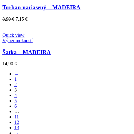
Turban nariasený – MADEIRA
Original
Current
8,90
€
7,15
€
price
price
was:
is:
8,90 €.
7,15 €.
Quick view
Výber možností
Šatka – MADEIRA
14,90
€
←
1
2
3
4
5
6
…
11
12
13
→