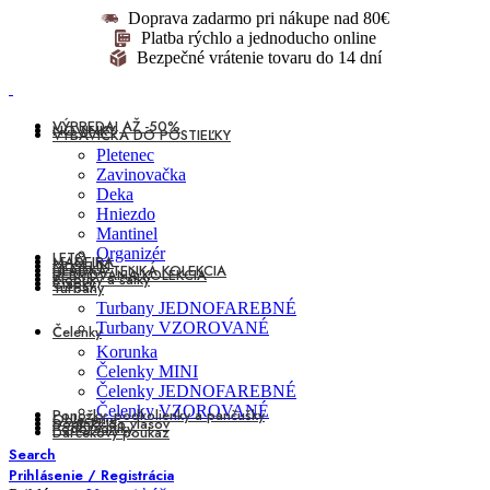
Doprava zadarmo pri nákupe nad 80€
Platba rýchlo a jednoducho online
Bezpečné vrátenie tovaru do 14 dní
VÝPREDAJ AŽ -50%
NOVINKY
VÝBAVIČKA DO POSTIEĽKY
Pletenec
Zavinovačka
Deka
Hniezdo
Mantinel
Organizér
LETO
MADEIRA
MUŠELÍN
HLADKÁ TENKÁ KOLEKCIA
REBROVANÁ KOLEKCIA
Klobúky a šatky
Čiapky
Turbany
Turbany JEDNOFAREBNÉ
Turbany VZOROVANÉ
Čelenky
Korunka
Čelenky MINI
Čelenky JEDNOFAREBNÉ
Čelenky VZOROVANÉ
Ponožky, podkolienky a pančušky
Oblečenie
Doplnky do vlasov
Podbradníky
Darčekový poukaz
Search
Prihlásenie / Registrácia