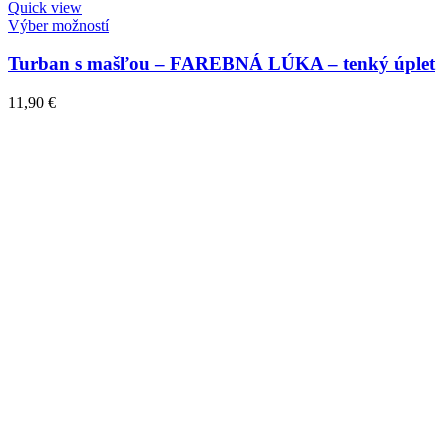
Quick view
Výber možností
Turban s mašľou – FAREBNÁ LÚKA – tenký úplet
11,90
€