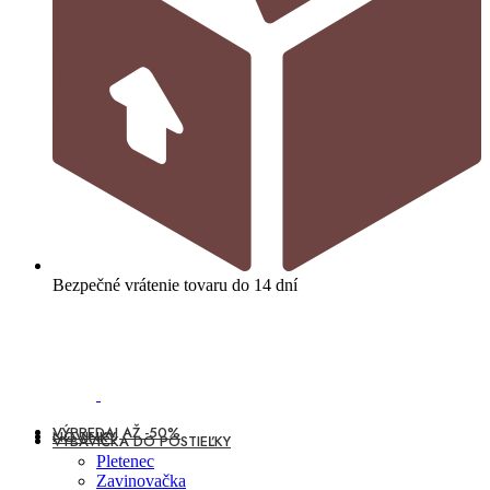
Bezpečné vrátenie tovaru do 14 dní
VÝPREDAJ AŽ -50%
NOVINKY
VÝBAVIČKA DO POSTIEĽKY
Pletenec
Zavinovačka