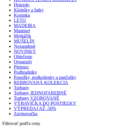
Hniezdo
Klobúky a šatky
Korunka
LETO
MADEIRA
Mantinel
Mojkáčik
MUŠELÍN
Nezaradené
NOVINKY
Oblečenie
Organizér
Pletenec
Podbradníky
Ponožky, podkolienky a pančušky
REBROVANÁ KOLEKCIA
Turbany
Turbany JEDNOFAREBNÉ
Turbany VZOROVANÉ
VÝBAVIČKA DO POSTIEĽKY
VÝPREDAJ AŽ -50%
Zavinovačka
Filtrovať podľa ceny