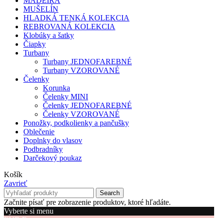
MADEIRA
MUŠELÍN
HLADKÁ TENKÁ KOLEKCIA
REBROVANÁ KOLEKCIA
Klobúky a šatky
Čiapky
Turbany
Turbany JEDNOFAREBNÉ
Turbany VZOROVANÉ
Čelenky
Korunka
Čelenky MINI
Čelenky JEDNOFAREBNÉ
Čelenky VZOROVANÉ
Ponožky, podkolienky a pančušky
Oblečenie
Doplnky do vlasov
Podbradníky
Darčekový poukaz
Košík
Zavrieť
Search
Začnite písať pre zobrazenie produktov, ktoré hľadáte.
Vyberte si menu