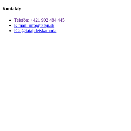
Kontakty
Telefón: +421 902 484 445
E-mail: info@tataji.sk
IG: @tatajidetskamoda