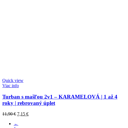
Quick view
Viac info
Turban s mašľou 2v1 – KARAMELOVÁ | 1 až 4
roky | rebrovaný úplet
Original
Current
11,90
€
7,15
€
price
price
←
was:
is: