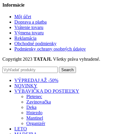
Informácie
Môj účet
Doprava a platba
Vrátenie tovaru
Výmena tovaru
Reklamácia
Obchodné podmienky
Podmienky ochrany osobných údajov
Copyright 2023
TATAJI.
Všetky práva vyhradené.
Search
VÝPREDAJ AŽ -50%
NOVINKY
VÝBAVIČKA DO POSTIEĽKY
Pletenec
Zavinovačka
Deka
Hniezdo
Mantinel
Organizér
LETO