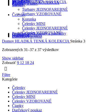
MADEIRA
MUŠELÍN
HLADKÁ TENKÁ KOLEKCIA
REBROVANÁ KOLEKCIA
Klobúky a šatky
Čiapky
Turbany
Turbany JEDNOFAREBNÉ
Turbany VZOROVANÉ
Čelenky
Korunka
Čelenky MINI
Čelenky JEDNOFAREBNÉ
Čelenky VZOROVANÉ
Ponožky, podkolienky a pančušky
Oblečenie
Doplnky do vlasov
Podbradníky
Darčekový poukaz
Domov
HLADKÁ TENKÁ KOLEKCIA
Stránka 3
Zobrazených 31–37 z 37 výsledkov
Show sidebar
Zobraziť
9
12
18
24
Filtre
Kategórie
Čelenky
Čelenky JEDNOFAREBNÉ
Čelenky MINI
Čelenky VZOROVANÉ
Čiapky
Darčekový poukaz