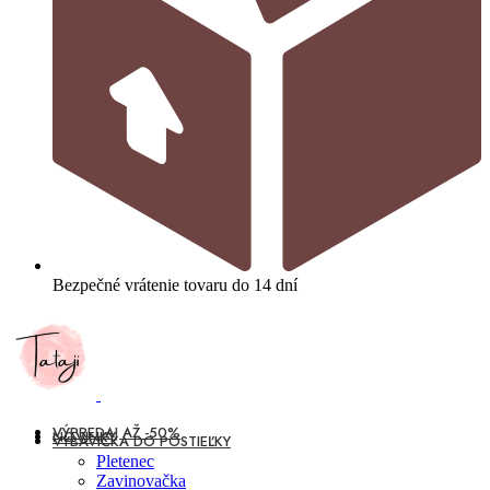
Bezpečné vrátenie tovaru do 14 dní
VÝPREDAJ AŽ -50%
NOVINKY
VÝBAVIČKA DO POSTIEĽKY
Pletenec
Zavinovačka