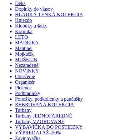
Deka
Doplnky do vlasov
HLADKÁ TENKÁ KOLEKCIA
Hniezdo
Klobúky a šatky
Korunka
LETO
MADEIRA
Mantinel
Mojkáčik
MUŠELÍN
Nezaradené
NOVINKY
Oblečenie
Organizér
Pletenec
Podbradníky
Ponožky, podkolienky a pančušky
REBROVANÁ KOLEKCIA
Turbany
Turbany JEDNOFAREBNÉ
Turbany VZOROVANÉ
VÝBAVIČKA DO POSTIEĽKY
VÝPREDAJ AŽ -50%
Zavinovačka