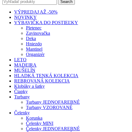
Search
VÝPREDAJ AŽ -50%
NOVINKY
VÝBAVIČKA DO POSTIEĽKY
Pletenec
Zavinovačka
Deka
Hniezdo
Mantinel
Organizér
LETO
MADEIRA
MUŠELÍN
HLADKÁ TENKÁ KOLEKCIA
REBROVANÁ KOLEKCIA
Klobúky a šatky
Čiapky
Turbany
Turbany JEDNOFAREBNÉ
Turbany VZOROVANÉ
Čelenky
Korunka
Čelenky MINI
Čelenky JEDNOFAREBNÉ