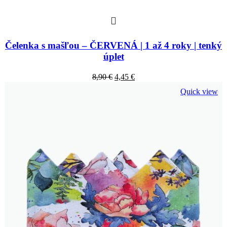
Čelenka s mašľou – ČERVENÁ | 1 až 4 roky | tenký
úplet
Original
Current
8,90
€
4,45
€
price
price
Quick view
was:
is:
8,90 €.
4,45 €.