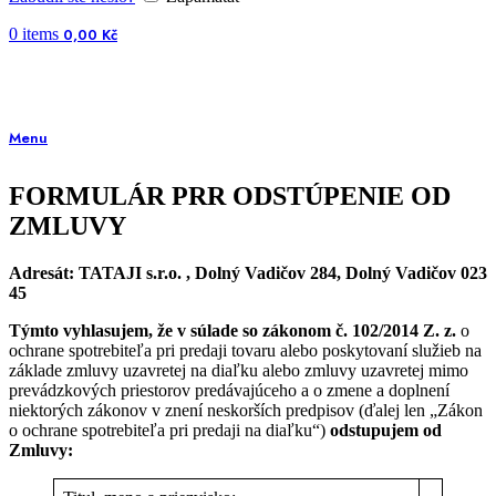
0
items
0,00
Kč
Menu
FORMULÁR PRR ODSTÚPENIE OD
ZMLUVY
Adresát: TATAJI s.r.o. , Dolný Vadičov 284, Dolný Vadičov 023
45
Týmto vyhlasujem, že v súlade so zákonom č. 102/2014 Z. z.
o
ochrane spotrebiteľa pri predaji tovaru alebo poskytovaní služieb na
základe zmluvy uzavretej na diaľku alebo zmluvy uzavretej mimo
prevádzkových priestorov predávajúceho a o zmene a doplnení
niektorých zákonov v znení neskorších predpisov (ďalej len „Zákon
o ochrane spotrebiteľa pri predaji na diaľku“)
odstupujem od
Zmluvy: