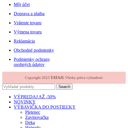
Môj účet
Doprava a platba
Vrátenie tovaru
Výmena tovaru
Reklamácia
Obchodné podmienky
Podmienky ochrany
osobných údajov
Copyright 2023
TATAJI.
Všetky práva vyhradené.
Search
VÝPREDAJ AŽ -50%
NOVINKY
VÝBAVIČKA DO POSTIEĽKY
Pletenec
Zavinovačka
Deka
Hniezdo