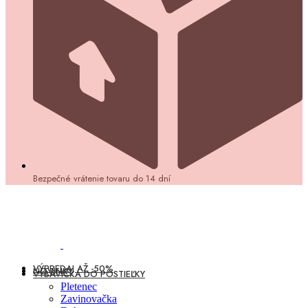
Bezpečné vrátenie tovaru do 14 dní
VÝPREDAJ AŽ -50%
NOVINKY
VÝBAVIČKA DO POSTIEĽKY
Pletenec
Zavinovačka