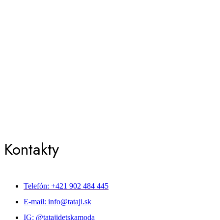
Kontakty
Telefón: +421 902 484 445
E-mail: info@tataji.sk
IG: @tatajidetskamoda