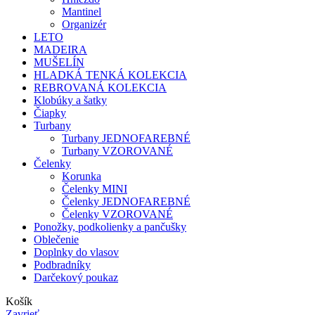
Mantinel
Organizér
LETO
MADEIRA
MUŠELÍN
HLADKÁ TENKÁ KOLEKCIA
REBROVANÁ KOLEKCIA
Klobúky a šatky
Čiapky
Turbany
Turbany JEDNOFAREBNÉ
Turbany VZOROVANÉ
Čelenky
Korunka
Čelenky MINI
Čelenky JEDNOFAREBNÉ
Čelenky VZOROVANÉ
Ponožky, podkolienky a pančušky
Oblečenie
Doplnky do vlasov
Podbradníky
Darčekový poukaz
Košík
Zavrieť